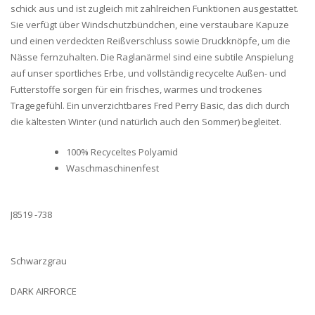
schick aus und ist zugleich mit zahlreichen Funktionen ausgestattet.
Sie verfügt über Windschutzbündchen, eine verstaubare Kapuze
und einen verdeckten Reißverschluss sowie Druckknöpfe, um die
Nässe fernzuhalten. Die Raglanärmel sind eine subtile Anspielung
auf unser sportliches Erbe, und vollständig recycelte Außen- und
Futterstoffe sorgen für ein frisches, warmes und trockenes
Tragegefühl. Ein unverzichtbares Fred Perry Basic, das dich durch
die kältesten Winter (und natürlich auch den Sommer) begleitet.
100% Recyceltes Polyamid
Waschmaschinenfest
Style
J8519 -738
Farbe
Schwarzgrau
DARK AIRFORCE