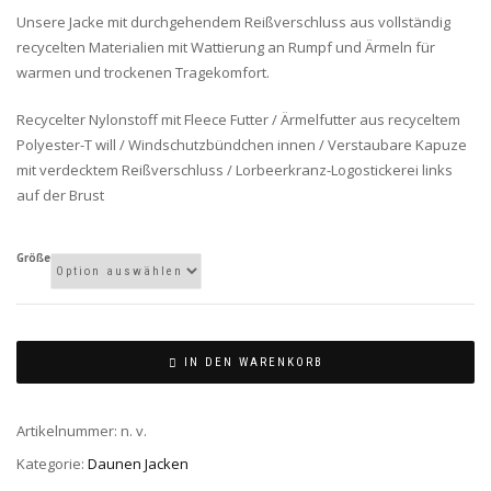
Unsere Jacke mit durchgehendem Reißverschluss aus vollständig
recycelten Materialien mit Wattierung an Rumpf und Ärmeln für
warmen und trockenen Tragekomfort.
Recycelter Nylonstoff mit Fleece Futter / Ärmelfutter aus recyceltem
Polyester-T will / Windschutzbündchen innen / Verstaubare Kapuze
mit verdecktem Reißverschluss / Lorbeerkranz-Logostickerei links
auf der Brust
Größe
IN DEN WARENKORB
Artikelnummer:
n. v.
Kategorie:
Daunen Jacken