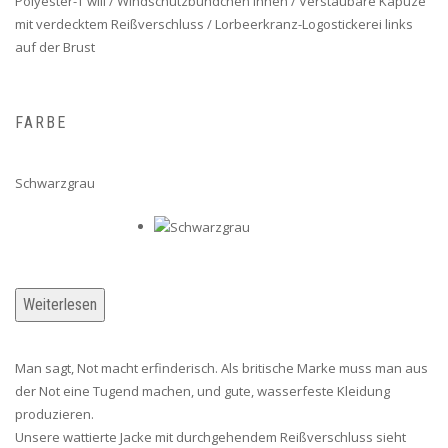
Polyester-T will / Windschutzbündchen innen / Verstaubare Kapuze
mit verdecktem Reißverschluss / Lorbeerkranz-Logostickerei links
auf der Brust
FARBE
Schwarzgrau
Weiterlesen
Man sagt, Not macht erfinderisch. Als britische Marke muss man aus
der Not eine Tugend machen, und gute, wasserfeste Kleidung
produzieren.
Unsere wattierte Jacke mit durchgehendem Reißverschluss sieht