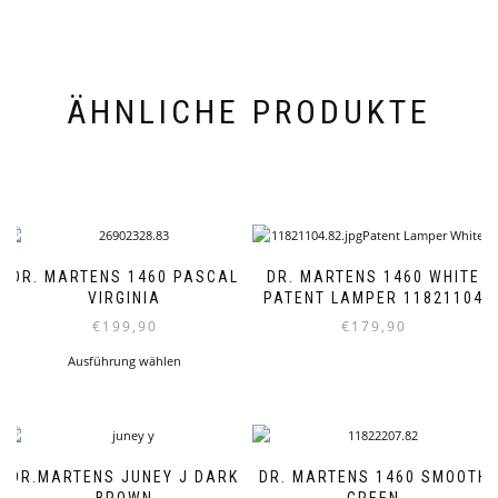
ÄHNLICHE PRODUKTE
DR. MARTENS 1460 PASCAL
DR. MARTENS 1460 WHITE
VIRGINIA
PATENT LAMPER 11821104
€
199,90
€
179,90
Dieses
Dieses
Ausführung wählen
Produkt
Produkt
weist
weist
mehrere
mehrere
Varianten
Varianten
auf.
auf.
DR.MARTENS JUNEY J DARK
DR. MARTENS 1460 SMOOTH
Die
Die