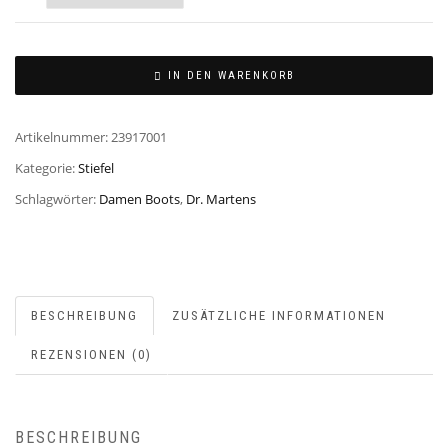
IN DEN WARENKORB
Artikelnummer:
23917001
Kategorie:
Stiefel
Schlagwörter:
Damen Boots
,
Dr. Martens
BESCHREIBUNG
ZUSÄTZLICHE INFORMATIONEN
REZENSIONEN (0)
BESCHREIBUNG