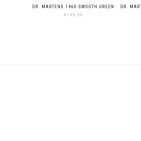
DR. MARTENS 1460 SMOOTH GREEN
DR. MAR
€
199,90
Dieses
Produkt
weist
mehrere
Varianten
auf.
Die
Optionen
können
auf
der
Produktseite
gewählt
werden