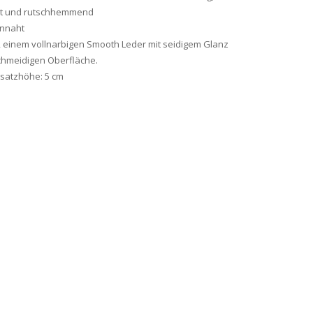
st und rutschhemmend
nnaht
o, einem vollnarbigen Smooth Leder mit seidigem Glanz
chmeidigen Oberfläche.
bsatzhöhe: 5 cm