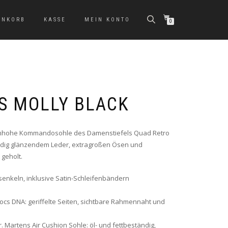
ENKORB
KASSE
MEIN KONTO
0
S MOLLY BLACK
urmhohe Kommandosohle des Damenstiefels Quad Retro
eidig glänzendem Leder, extragroßen Ösen und
geholt.
senkeln, inklusive Satin-Schleifenbändern
Docs DNA: geriffelte Seiten, sichtbare Rahmennaht und
. Martens Air Cushion Sohle: öl- und fettbeständig,