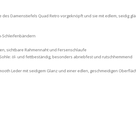
 des Damenstiefels Quad Retro vorgeknöpft und sie mit edlem, seidig g
in-Schleifenbändern
eiten, sichtbare Rahmennaht und Fersenschlaufe
 Sohle: öl- und fettbeständig, besonders abriebfest und rutschhemmend
Smooth Leder mit seidigem Glanz und einer edlen, geschmeidigen Oberfläc