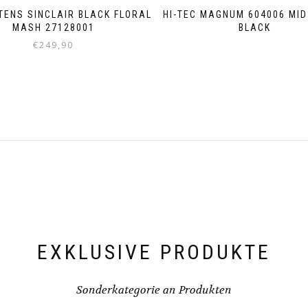
TENS SINCLAIR BLACK FLORAL
HI-TEC MAGNUM 604006 MID
MASH 27128001
BLACK
€
249,90
Dieses
Produkt
weist
mehrere
Varianten
auf.
Die
Optionen
können
auf
der
Produktseite
gewählt
werden
EXKLUSIVE PRODUKTE
Sonderkategorie an Produkten