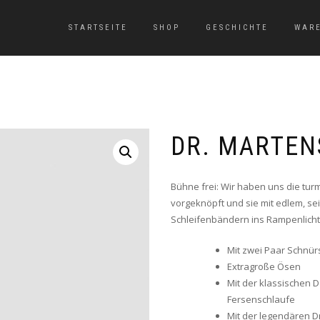
STARTSEITE
SHOP
GESCHICHTE
WAR
DR. MARTEN
Bühne frei: Wir haben uns die t
vorgeknöpft und sie mit edlem, s
Schleifenbändern ins Rampenlicht 
Mit zwei Paar Schnür
Extragroße Ösen
Mit der klassischen 
Fersenschlaufe
Mit der legendären Dr