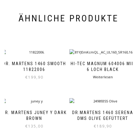
ÄHNLICHE PRODUKTE
DR. MARTENS 1460 SMOOTH
HI-TEC MAGNUM 604006 MID
11822006
6 LOCH BLACK
€
199,90
Weiterlesen
Dieses
Produkt
weist
mehrere
Varianten
DR. MARTENS JUNEY Y DARK
DR.MARTENS 1460 SERENA
auf.
BROWN
DMS OLIVE GEFÜTTERT
Die
€
135,00
€
189,90
Optionen
können
Dieses
Dieses