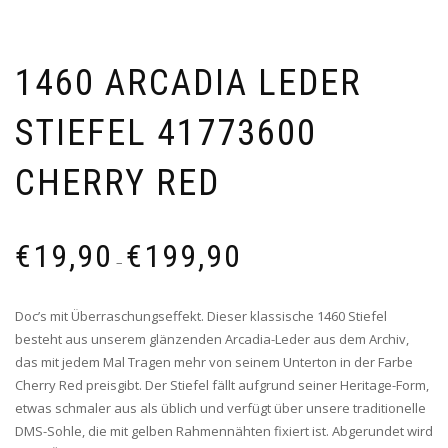
1460 ARCADIA LEDER
STIEFEL 41773600
CHERRY RED
Preisspanne:
€
19,90
€
199,90
€19,90
–
bis
€199,90
Doc’s mit Überraschungseffekt. Dieser klassische 1460 Stiefel
besteht aus unserem glänzenden Arcadia-Leder aus dem Archiv,
das mit jedem Mal Tragen mehr von seinem Unterton in der Farbe
Cherry Red preisgibt. Der Stiefel fällt aufgrund seiner Heritage-Form,
etwas schmaler aus als üblich und verfügt über unsere traditionelle
DMS-Sohle, die mit gelben Rahmennähten fixiert ist. Abgerundet wird