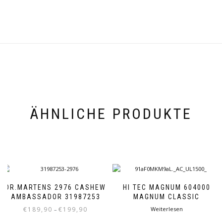
ÄHNLICHE PRODUKTE
DR.MARTENS 2976 CASHEW
HI TEC MAGNUM 604000
AMBASSADOR 31987253
MAGNUM CLASSIC
Preisspanne:
€
189,90
€
199,90
Weiterlesen
–
€189,90