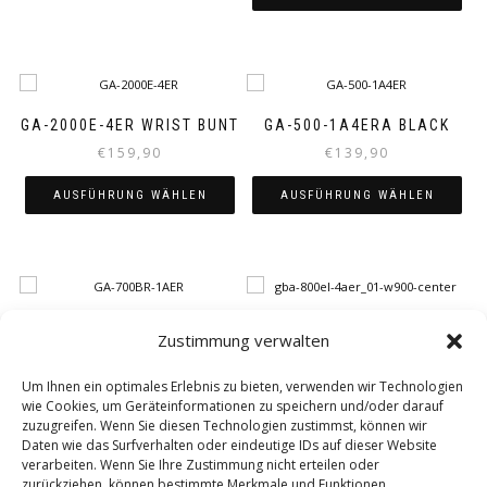
Dieses
Dieses
Produkt
Produkt
weist
weist
mehrere
mehrere
Varianten
Varianten
auf.
GA-2000E-4ER WRIST BUNT
GA-500-1A4ERA BLACK
auf.
Die
€
159,90
€
139,90
Die
Optionen
Optionen
können
AUSFÜHRUNG WÄHLEN
AUSFÜHRUNG WÄHLEN
können
auf
auf
der
Dieses
Dieses
der
Produktseite
Produkt
Produkt
Produktseite
gewählt
weist
weist
gewählt
werden
mehrere
mehrere
werden
Varianten
Varianten
GA-700BR-1AER
GBA-800EL-4AER
Zustimmung verwalten
auf.
auf.
BLACK/ORANGE
€
159,90
Die
Die
€
109,90
Um Ihnen ein optimales Erlebnis zu bieten, verwenden wir Technologien
Optionen
Optionen
AUSFÜHRUNG WÄHLEN
wie Cookies, um Geräteinformationen zu speichern und/oder darauf
können
können
AUSFÜHRUNG WÄHLEN
zuzugreifen. Wenn Sie diesen Technologien zustimmst, können wir
auf
auf
Dieses
Daten wie das Surfverhalten oder eindeutige IDs auf dieser Website
der
der
Dieses
Produkt
verarbeiten. Wenn Sie Ihre Zustimmung nicht erteilen oder
Produktseite
Produktseite
Produkt
weist
zurückziehen, können bestimmte Merkmale und Funktionen