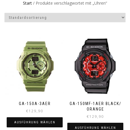
Start
/ Produkte verschlagwortet mit „Uhren“
GA-150A-3AER
GA-150MF-1AER BLACK/
ORANGE
€
129,90
€
129,90
AUSFÜHRUNG WÄHLEN
AUSFÜHRUNG WÄHLEN