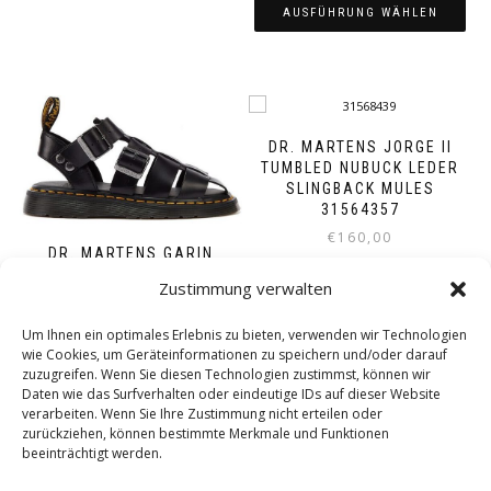
Produkt
bis
AUSFÜHRUNG WÄHLEN
weist
€140,00
mehrere
Dieses
Varianten
Produkt
auf.
weist
Die
mehrere
Optionen
Varianten
DR. MARTENS JORGE II
können
auf.
TUMBLED NUBUCK LEDER
auf
Die
SLINGBACK MULES
der
Optionen
31564357
Produktseite
können
€
160,00
gewählt
auf
DR. MARTENS GARIN
werden
der
BRANDO BRACKEN BROWN
AUSFÜHRUNG WÄHLEN
Zustimmung verwalten
Produktseite
31562375
gewählt
Dieses
€
175,00
Um Ihnen ein optimales Erlebnis zu bieten, verwenden wir Technologien
werden
Produkt
wie Cookies, um Geräteinformationen zu speichern und/oder darauf
weist
AUSFÜHRUNG WÄHLEN
zuzugreifen. Wenn Sie diesen Technologien zustimmst, können wir
mehrere
Daten wie das Surfverhalten oder eindeutige IDs auf dieser Website
Dieses
Varianten
verarbeiten. Wenn Sie Ihre Zustimmung nicht erteilen oder
Produkt
auf.
zurückziehen, können bestimmte Merkmale und Funktionen
weist
Die
beeinträchtigt werden.
mehrere
Optionen