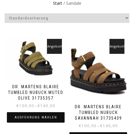
Start
/ Sandale
Angebot!
Angebot!
DR. MARTENS BLAIRE
TUMBLED NUBUCK MUTED
OLIVE 31735357
Preisspanne:
€
100,00
€
140,00
–
DR. MARTENS BLAIRE
€100,00
TUMBLED NUBUCK
bis
AUSFÜHRUNG WÄHLEN
SAVANNAH 31735439
€140,00
Preisspan
€
100,00
€
140,00
–
Dieses
€100,00